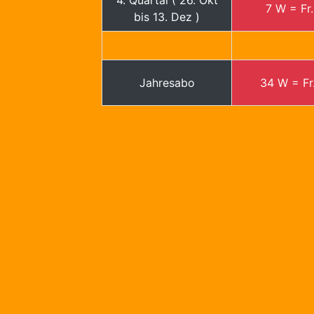
4. Quartal ( 26. Okt
7 W = Fr.
bis 13. Dez )
Jahresabo
34 W = Fr